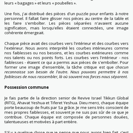
leurs « bagages » et leurs « poubelles ».
Une fois, j'ai distribué des pièces d'un puzzle pour enfants à notre
personnel. Il fallait faire glisser nos pièces au centre de la table et
les faire s'emboîter. Les pièces séparées n'avaient aucune
signification, mais lorsqu'elles étaient connectées, une image
cohérente émergeait.
Chaque pièce avait des courbes vers l'intérieur et des courbes vers
l'extérieur. Nous avons interprété les courbes intérieures comme
nos faiblesses ou nos besoins, et les courbes extérieures comme
nos talents ou nos points forts. Les courbes vers l'intérieur - nos
faiblesses - étaient ce qui a permis aux pièces de s'emboîter. Pour
former une image d'ensemble, la tâche critique est que
chacun
reconnaisse son besoin de l'autre. Nous pouvons permettre à nos
faiblesses de nous rassembler, là où souvent nos forces nous séparent
.
Possession commune
Je fais partie de la direction senior de Revive Israel Tikkun Global
(RITG), Ahavat Yeshua et Tiferet Yeshua. Dieu merci, chaque équipe
porte beaucoup de fruits par Sa grâce. Je me sens très conscient de
mes propres faiblesses, et souvent je ne suis pas sûr de ce que je
contribue. Chaque équipe est composée de personnes douées,
talentueuses et motivées à part entière.
S'il y a quelque chose que je pense que nous avons bien fait, c'est