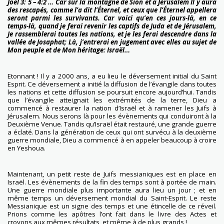
Joel 3: 5 – 4:2 … Car sur la montagne de Sion et à Jérusalem Il y aura
des rescapés, comme l’a dit l’Éternel, et ceux que l’Éternel appellera
seront parmi les survivants. Car voici qu’en ces jours-là, en ce
temps-là, quand je ferai revenir les captifs de Juda et de Jérusalem,
Je rassemblerai toutes les nations, et je les ferai descendre dans la
vallée de Josaphat; Là, j’entrerai en jugement avec elles au sujet de
Mon peuple et de Mon héritage: Israël…
Etonnant ! Il y a 2000 ans, a eu lieu le déversement initial du Saint
Esprit. Ce déversement a initié la diffusion de l’évangile dans toutes
les nations et cette diffusion se poursuit encore aujourd’hui. Tandis
que l’évangile atteignait les extrémités de la terre, Dieu a
commencé à restaurer la nation d’Israël et à ramener les Juifs à
Jérusalem. Nous serons là pour les évènements qui conduiront à la
Deuxième Venue. Tandis qu’Israël était restauré, une grande guerre
a éclaté. Dans la génération de ceux qui ont survécu à la deuxième
guerre mondiale, Dieu a commencé à en appeler beaucoup à croire
en Yeshoua.
Maintenant, un petit reste de Juifs messianiques est en place en
Israël. Les évènements de la fin des temps sont à portée de main.
Une guerre mondiale plus importante aura lieu un jour ; et en
même temps un déversement mondial du Saint-Esprit. Le reste
Messianique est un signe des temps et une étincelle de ce réveil.
Prions comme les apôtres l’ont fait dans le livre des Actes et
croyons aux mêmes résultats, et même à de plus grands !