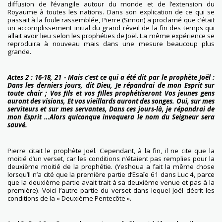
diffusion de l’évangile autour du monde et de l’extension du
Royaume à toutes les nations. Dans son explication de ce qui se
passait à la foule rassemblée, Pierre (Simon) a proclamé que c’était
un accomplissement initial du grand réveil de la fin des temps qui
allait avoir lieu selon les prophéties de Joël. La même expérience se
reproduira à nouveau mais dans une mesure beaucoup plus
grande.
Actes 2 : 16-18, 21 - Mais c’est ce qui a été dit par le prophète Joël :
Dans les derniers jours, dit Dieu, Je répandrai de mon Esprit sur
toute chair ; Vos fils et vos filles prophétiseront Vos jeunes gens
auront des visions, Et vos vieillards auront des songes. Oui, sur mes
serviteurs et sur mes servantes, Dans ces jours-là, je répandrai de
mon Esprit …Alors quiconque invoquera le nom du Seigneur sera
sauvé.
Pierre citait le prophète Joël. Cependant, à la fin, il ne cite que la
moitié d’un verset, car les conditions n’étaient pas remplies pour la
deuxième moitié de la prophétie. (Yeshoua a fait la même chose
lorsqu’Il n’a cité que la première partie d’Esaïe 61 dans Luc 4, parce
que la deuxième partie avait trait à sa deuxième venue et pas à la
première). Voici l’autre partie du verset dans lequel Joël décrit les
conditions de la « Deuxième Pentecôte ».